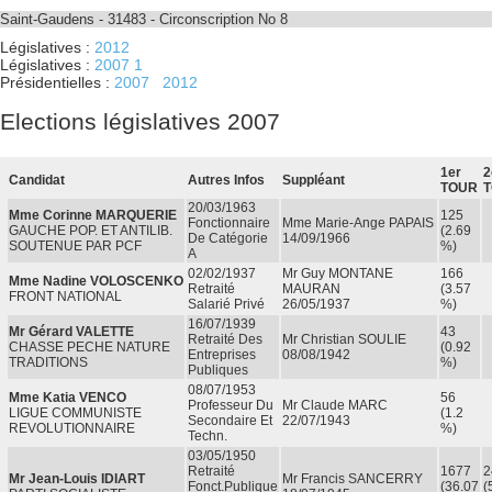
Saint-Gaudens - 31483 - Circonscription No 8
Législatives :
2012
Législatives :
2007
1
Présidentielles :
2007
2012
Elections législatives 2007
1er
2
Candidat
Autres Infos
Suppléant
TOUR
20/03/1963
Mme Corinne MARQUERIE
125
Fonctionnaire
Mme Marie-Ange PAPAIS
GAUCHE POP. ET ANTILIB.
(2.69
De Catégorie
14/09/1966
SOUTENUE PAR PCF
%)
A
02/02/1937
Mr Guy MONTANE
166
Mme Nadine VOLOSCENKO
Retraité
MAURAN
(3.57
FRONT NATIONAL
Salarié Privé
26/05/1937
%)
16/07/1939
Mr Gérard VALETTE
43
Retraité Des
Mr Christian SOULIE
CHASSE PECHE NATURE
(0.92
Entreprises
08/08/1942
TRADITIONS
%)
Publiques
08/07/1953
Mme Katia VENCO
56
Professeur Du
Mr Claude MARC
LIGUE COMMUNISTE
(1.2
Secondaire Et
22/07/1943
REVOLUTIONNAIRE
%)
Techn.
03/05/1950
Retraité
1677
2
Mr Jean-Louis IDIART
Mr Francis SANCERRY
Fonct.publique
(36.07
(