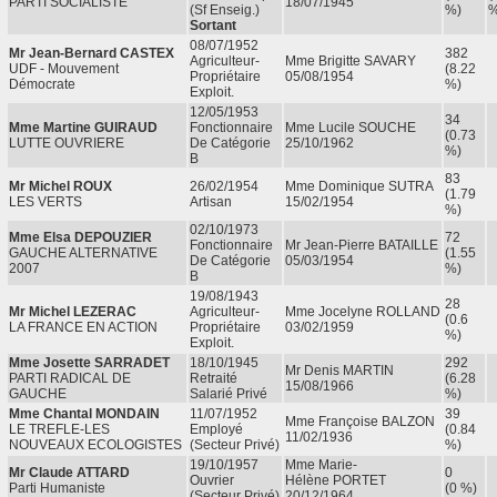
PARTI SOCIALISTE
18/07/1945
(sf Enseig.)
%)
%
Sortant
08/07/1952
Mr Jean-Bernard CASTEX
382
Agriculteur-
Mme Brigitte SAVARY
UDF - Mouvement
(8.22
Propriétaire
05/08/1954
Démocrate
%)
Exploit.
12/05/1953
34
Mme Martine GUIRAUD
Fonctionnaire
Mme Lucile SOUCHE
(0.73
LUTTE OUVRIERE
De Catégorie
25/10/1962
%)
B
83
Mr Michel ROUX
26/02/1954
Mme Dominique SUTRA
(1.79
LES VERTS
Artisan
15/02/1954
%)
02/10/1973
Mme Elsa DEPOUZIER
72
Fonctionnaire
Mr Jean-Pierre BATAILLE
GAUCHE ALTERNATIVE
(1.55
De Catégorie
05/03/1954
2007
%)
B
19/08/1943
28
Mr Michel LEZERAC
Agriculteur-
Mme Jocelyne ROLLAND
(0.6
LA FRANCE EN ACTION
Propriétaire
03/02/1959
%)
Exploit.
Mme Josette SARRADET
18/10/1945
292
Mr Denis MARTIN
PARTI RADICAL DE
Retraité
(6.28
15/08/1966
GAUCHE
Salarié Privé
%)
Mme Chantal MONDAIN
11/07/1952
39
Mme Françoise BALZON
LE TREFLE-LES
Employé
(0.84
11/02/1936
NOUVEAUX ECOLOGISTES
(secteur Privé)
%)
19/10/1957
Mme Marie-
Mr Claude ATTARD
0
Ouvrier
Hélène PORTET
Parti Humaniste
(0 %)
(secteur Privé)
20/12/1964