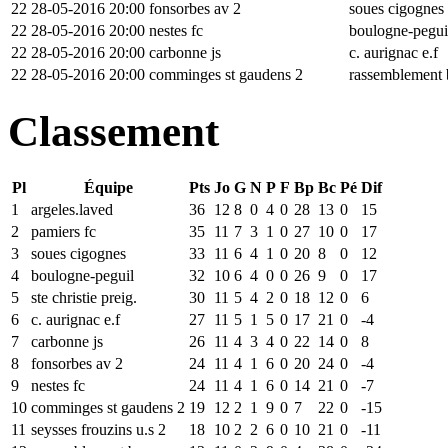
22
28-05-2016 20:00
fonsorbes av 2
soues cigognes
22
28-05-2016 20:00
nestes fc
boulogne-pegui
22
28-05-2016 20:00
carbonne js
c. aurignac e.f
22
28-05-2016 20:00
comminges st gaudens 2
rassemblement 
Classement
Pl
Équipe
Pts
Jo
G
N
P
F
Bp
Bc
Pé
Dif
1
argeles.laved
36
12
8
0
4
0
28
13
0
15
2
pamiers fc
35
11
7
3
1
0
27
10
0
17
3
soues cigognes
33
11
6
4
1
0
20
8
0
12
4
boulogne-peguil
32
10
6
4
0
0
26
9
0
17
5
ste christie preig.
30
11
5
4
2
0
18
12
0
6
6
c. aurignac e.f
27
11
5
1
5
0
17
21
0
-4
7
carbonne js
26
11
4
3
4
0
22
14
0
8
8
fonsorbes av 2
24
11
4
1
6
0
20
24
0
-4
9
nestes fc
24
11
4
1
6
0
14
21
0
-7
10
comminges st gaudens 2
19
12
2
1
9
0
7
22
0
-15
11
seysses frouzins u.s 2
18
10
2
2
6
0
10
21
0
-11