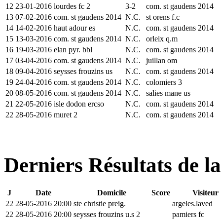
12
23-01-2016
lourdes fc 2
3-2
com. st gaudens 2014
13
07-02-2016
com. st gaudens 2014
N.C.
st orens f.c
14
14-02-2016
haut adour es
N.C.
com. st gaudens 2014
15
13-03-2016
com. st gaudens 2014
N.C.
orleix q.m
16
19-03-2016
elan pyr. bbl
N.C.
com. st gaudens 2014
17
03-04-2016
com. st gaudens 2014
N.C.
juillan om
18
09-04-2016
seysses frouzins us
N.C.
com. st gaudens 2014
19
24-04-2016
com. st gaudens 2014
N.C.
colomiers 3
20
08-05-2016
com. st gaudens 2014
N.C.
salies mane us
21
22-05-2016
isle dodon ercso
N.C.
com. st gaudens 2014
22
28-05-2016
muret 2
N.C.
com. st gaudens 2014
Derniers Résultats de l
J
Date
Domicile
Score
Visiteur
22
28-05-2016 20:00
ste christie preig.
argeles.laved
22
28-05-2016 20:00
seysses frouzins u.s 2
pamiers fc