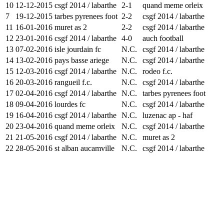
10
12-12-2015
csgf 2014 / labarthe
2-1
quand meme orleix
7
19-12-2015
tarbes pyrenees foot
2-2
csgf 2014 / labarthe
11
16-01-2016
muret as 2
2-2
csgf 2014 / labarthe
12
23-01-2016
csgf 2014 / labarthe
4-0
auch football
13
07-02-2016
isle jourdain fc
N.C.
csgf 2014 / labarthe
14
13-02-2016
pays basse ariege
N.C.
csgf 2014 / labarthe
15
12-03-2016
csgf 2014 / labarthe
N.C.
rodeo f.c.
16
20-03-2016
rangueil f.c.
N.C.
csgf 2014 / labarthe
17
02-04-2016
csgf 2014 / labarthe
N.C.
tarbes pyrenees foot
18
09-04-2016
lourdes fc
N.C.
csgf 2014 / labarthe
19
16-04-2016
csgf 2014 / labarthe
N.C.
luzenac ap - haf
20
23-04-2016
quand meme orleix
N.C.
csgf 2014 / labarthe
21
21-05-2016
csgf 2014 / labarthe
N.C.
muret as 2
22
28-05-2016
st alban aucamville
N.C.
csgf 2014 / labarthe