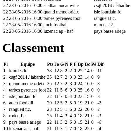
22
28-05-2016 16:00
st alban aucamville
csgf 2014 / labarthe
22
28-05-2016 16:00
quand meme orleix
isle jourdain fc
22
28-05-2016 16:00
tarbes pyrenees foot
rangueil f.c.
22
28-05-2016 16:00
auch football
muret as 2
22
28-05-2016 16:00
luzenac ap - haf
pays basse ariege
Classement
Pl
Équipe
Pts
Jo
G
N
P
F
Bp
Bc
Pé
Dif
1
lourdes fc
38
12
8
2
2
0
25
14
0
11
2
csgf 2014 / labarthe
35
12
7
2
3
0
23
14
0
9
3
quand meme orleix
35
12
7
2
3
0
24
16
0
8
4
tarbes pyrenees foot
32
11
5
6
0
0
25
16
0
9
5
isle jourdain fc
32
11
7
0
4
0
23
15
0
8
6
auch football
29
12
5
2
5
0
19
21
0
-2
7
rangueil f.c.
28
12
5
1
6
0
22
20
0
2
8
rodeo f.c.
25
11
4
3
4
0
18
21
0
-3
9
pays basse ariege
22
11
3
2
6
0
15
21
0
-6
10
luzenac ap - haf
21
11
3
1
7
0
18
22
0
-4