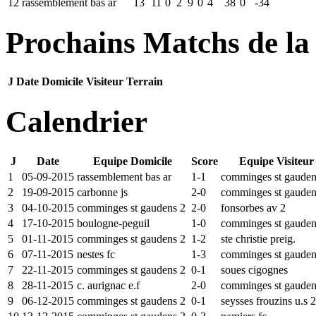
12
rassemblement bas ar
13
11
0
2
9
0
4
38
0
-34
Prochains Matchs de la
J
Date
Domicile
Visiteur
Terrain
Calendrier
J
Date
Equipe Domicile
Score
Equipe Visiteur
1
05-09-2015
rassemblement bas ar
1-1
comminges st gaude
2
19-09-2015
carbonne js
2-0
comminges st gaude
3
04-10-2015
comminges st gaudens 2
2-0
fonsorbes av 2
4
17-10-2015
boulogne-peguil
1-0
comminges st gaude
5
01-11-2015
comminges st gaudens 2
1-2
ste christie preig.
6
07-11-2015
nestes fc
1-3
comminges st gaude
7
22-11-2015
comminges st gaudens 2
0-1
soues cigognes
8
28-11-2015
c. aurignac e.f
2-0
comminges st gaude
9
06-12-2015
comminges st gaudens 2
0-1
seysses frouzins u.s 