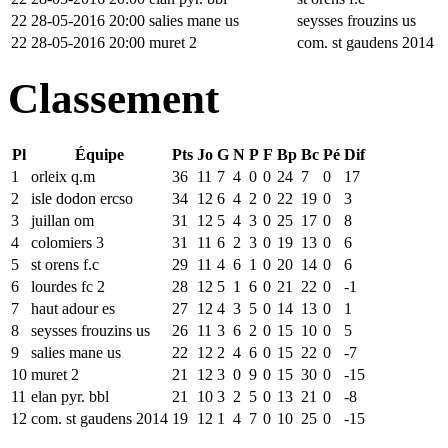
22
28-05-2016 20:00
salies mane us
seysses frouzins us
22
28-05-2016 20:00
muret 2
com. st gaudens 2014
Classement
Pl
Équipe
Pts
Jo
G
N
P
F
Bp
Bc
Pé
Dif
1
orleix q.m
36
11
7
4
0
0
24
7
0
17
2
isle dodon ercso
34
12
6
4
2
0
22
19
0
3
3
juillan om
31
12
5
4
3
0
25
17
0
8
4
colomiers 3
31
11
6
2
3
0
19
13
0
6
5
st orens f.c
29
11
4
6
1
0
20
14
0
6
6
lourdes fc 2
28
12
5
1
6
0
21
22
0
-1
7
haut adour es
27
12
4
3
5
0
14
13
0
1
8
seysses frouzins us
26
11
3
6
2
0
15
10
0
5
9
salies mane us
22
12
2
4
6
0
15
22
0
-7
10
muret 2
21
12
3
0
9
0
15
30
0
-15
11
elan pyr. bbl
21
10
3
2
5
0
13
21
0
-8
12
com. st gaudens 2014
19
12
1
4
7
0
10
25
0
-15