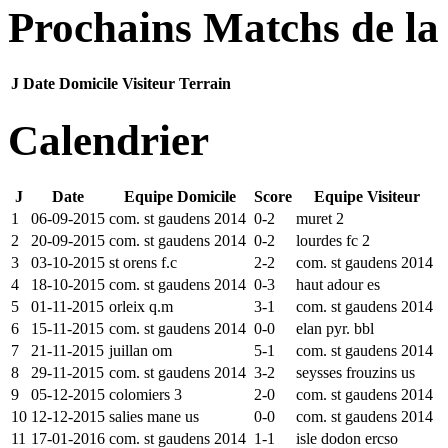
Prochains Matchs de la
J
Date
Domicile
Visiteur
Terrain
Calendrier
J
Date
Equipe Domicile
Score
Equipe Visiteur
1
06-09-2015
com. st gaudens 2014
0-2
muret 2
2
20-09-2015
com. st gaudens 2014
0-2
lourdes fc 2
3
03-10-2015
st orens f.c
2-2
com. st gaudens 2014
4
18-10-2015
com. st gaudens 2014
0-3
haut adour es
5
01-11-2015
orleix q.m
3-1
com. st gaudens 2014
6
15-11-2015
com. st gaudens 2014
0-0
elan pyr. bbl
7
21-11-2015
juillan om
5-1
com. st gaudens 2014
8
29-11-2015
com. st gaudens 2014
3-2
seysses frouzins us
9
05-12-2015
colomiers 3
2-0
com. st gaudens 2014
10
12-12-2015
salies mane us
0-0
com. st gaudens 2014
11
17-01-2016
com. st gaudens 2014
1-1
isle dodon ercso