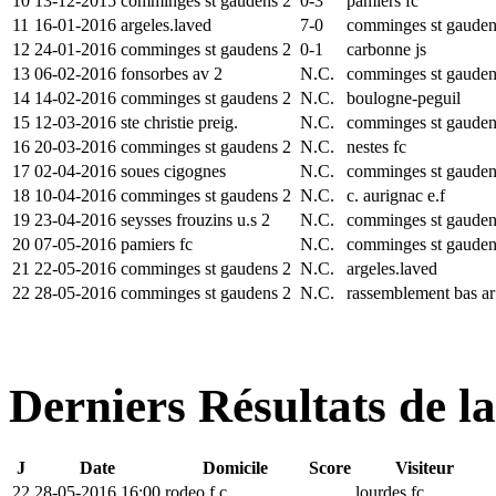
10
13-12-2015
comminges st gaudens 2
0-3
pamiers fc
11
16-01-2016
argeles.laved
7-0
comminges st gaude
12
24-01-2016
comminges st gaudens 2
0-1
carbonne js
13
06-02-2016
fonsorbes av 2
N.C.
comminges st gaude
14
14-02-2016
comminges st gaudens 2
N.C.
boulogne-peguil
15
12-03-2016
ste christie preig.
N.C.
comminges st gaude
16
20-03-2016
comminges st gaudens 2
N.C.
nestes fc
17
02-04-2016
soues cigognes
N.C.
comminges st gaude
18
10-04-2016
comminges st gaudens 2
N.C.
c. aurignac e.f
19
23-04-2016
seysses frouzins u.s 2
N.C.
comminges st gaude
20
07-05-2016
pamiers fc
N.C.
comminges st gaude
21
22-05-2016
comminges st gaudens 2
N.C.
argeles.laved
22
28-05-2016
comminges st gaudens 2
N.C.
rassemblement bas a
Derniers Résultats de l
J
Date
Domicile
Score
Visiteur
22
28-05-2016 16:00
rodeo f.c.
lourdes fc