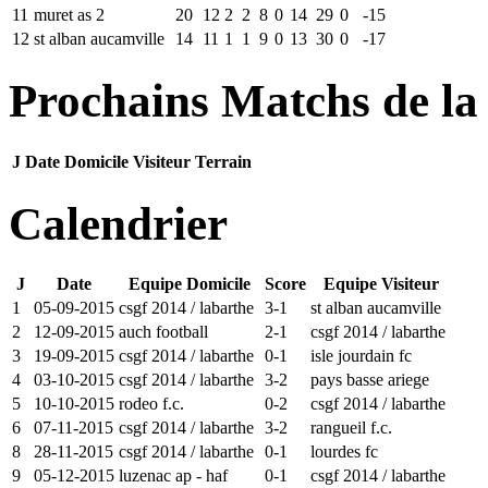
11
muret as 2
20
12
2
2
8
0
14
29
0
-15
12
st alban aucamville
14
11
1
1
9
0
13
30
0
-17
Prochains Matchs de la
J
Date
Domicile
Visiteur
Terrain
Calendrier
J
Date
Equipe Domicile
Score
Equipe Visiteur
1
05-09-2015
csgf 2014 / labarthe
3-1
st alban aucamville
2
12-09-2015
auch football
2-1
csgf 2014 / labarthe
3
19-09-2015
csgf 2014 / labarthe
0-1
isle jourdain fc
4
03-10-2015
csgf 2014 / labarthe
3-2
pays basse ariege
5
10-10-2015
rodeo f.c.
0-2
csgf 2014 / labarthe
6
07-11-2015
csgf 2014 / labarthe
3-2
rangueil f.c.
8
28-11-2015
csgf 2014 / labarthe
0-1
lourdes fc
9
05-12-2015
luzenac ap - haf
0-1
csgf 2014 / labarthe