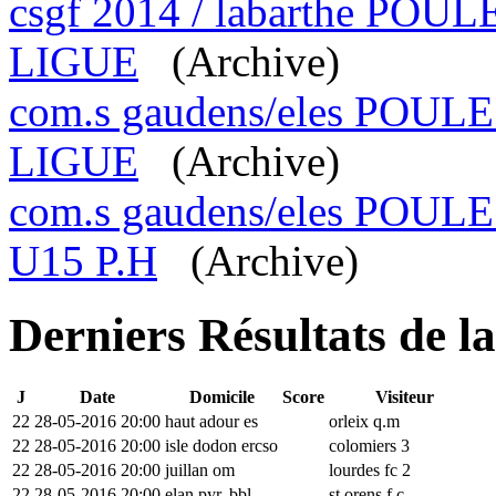
csgf 2014 / labarthe P
LIGUE
(Archive)
com.s gaudens/eles PO
LIGUE
(Archive)
com.s gaudens/eles POU
U15 P.H
(Archive)
Derniers Résultats de l
J
Date
Domicile
Score
Visiteur
22
28-05-2016 20:00
haut adour es
orleix q.m
22
28-05-2016 20:00
isle dodon ercso
colomiers 3
22
28-05-2016 20:00
juillan om
lourdes fc 2
22
28-05-2016 20:00
elan pyr. bbl
st orens f.c